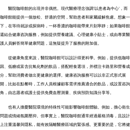
醫院咖啡館的出現并非偶然。現代醫療理念強調‘以患者為中心’，而
咖啡館能提供一個放松、舒適的空間，幫助患者和家屬緩解焦慮。想象一
下，在等待就診或探病時，一杯香濃的咖啡能帶來片刻寧靜；如果咖啡館
還結合健康咨詢服務，例如提供營養建議、心理健康小貼士，或由專業醫
護人員解答簡單健康問題，這無疑提升了服務的附加值。
從健康角度來說，醫院咖啡館可以設計得更科學。例如，提供低咖啡
因、低糖或富含抗氧化劑的飲品，搭配輕食選項，并標注卡路里和營養成
分，幫助消費者做出更健康的選擇。健康咨詢服務可以以非正式形式展
開，比如在點餐時，工作人員根據顧客需求推薦適合的飲品，或設置咨詢
角，由志愿者或護士提供免費血壓測量、疾病預防知識分享等。
也有人擔憂醫院環境的特殊性可能影響咖啡館體驗。例如，擔心衛生
問題或情緒氛圍壓抑。但事實上，醫院咖啡館通常經過嚴格消毒，且設計
上注重溫馨與隱私，能有效隔離醫療區域的緊張感。更重要的是，它將健