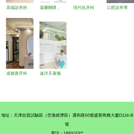
高端診所的
溫馨關懷，
現代化牙科
口腔診所導
平價革新
健康同行
診所 舒適
診臺 專業
50元兒科門
——醫院服
治療與專業
服務，溫馨
診服務解析
務標語與形
服務的完美
體驗的第一
象墻文化建
融合
站
設
成都唐牙科
遠洋天著攜
口腔診所種
手海醫匯，
植牙價格及
共筑健康生
健康咨詢服
活新范式
務詳解
地址：天津自貿試驗區（空港經濟區）通和路50號盛譽商務大廈D116-B
號
電話：1893153**