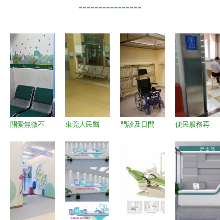
----------------
關愛無微不
東莞人民醫
門診及日間
便民服務再
至 門診增
院第一門診
化療服務與
升級——社
設母嬰室與
部急診室夜
診所服務
區衛生服務
健康咨詢，
診調整 便
高效便捷的
中心全面恢
構筑溫馨醫
利與挑戰并
現代醫療模
復線下診療
療環境
存
式
與健康咨詢
指南